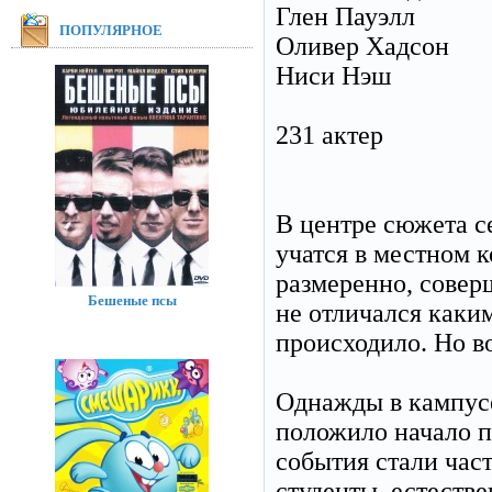
Глен Пауэлл
ПОПУЛЯРНОЕ
Оливер Хадсон
Ниси Нэш
231 актер
В центре сюжета с
учатся в местном 
размеренно, совер
Бешеные псы
не отличался каки
происходило. Но во
Однажды в кампусе
положило начало 
события стали час
студенты, естеств