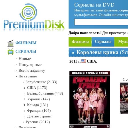
Сериалы на DVD
Интернет магазин фильмов,
сери
мультфильмов. Онлайн кинотеатр
Добро пожаловать!
Для просмотра с
Фильмы
Сериалы
Мул
ФИЛЬМЫ
Королевы крика
(Sc
СЕРИАЛЫ
Новые
2015 г.
США
,
Популярные
Все по алфавиту
По странам
1 с
Зарубежные (2133)
США (1173)
Великобритания (448)
Украина (147)
Канада (131)
Франция (104)
Другие страны
Русские (2012)
По жанрам