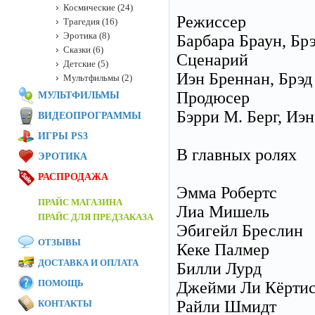
Космические (24)
Режиссер
Трагедия (16)
Эротика (8)
Барбара Браун, Брэ
Сказки (6)
Сценарий
Детские (5)
Иэн Бреннан, Брэ
Мультфильмы (2)
Продюсер
МУЛЬТФИЛЬМЫ
Бэрри М. Берг, Иэн
ВИДЕОПРОГРАММЫ
ИГРЫ PS3
В главных ролях
ЭРОТИКА
РАСПРОДАЖА
Эмма Робертс
ПРАЙС МАГАЗИНА
Лиа Мишель
ПРАЙС ДЛЯ ПРЕДЗАКАЗА
Эбигейл Бреслин
ОТЗЫВЫ
Кеке Палмер
ДОСТАВКА И ОПЛАТА
Билли Лурд
ПОМОЩЬ
Джейми Ли Кёрти
Райли Шмидт
КОНТАКТЫ