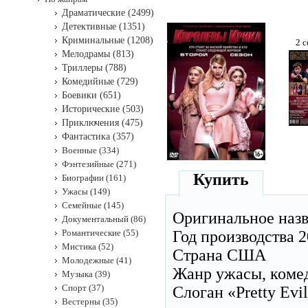
Драматические (2499)
Детективные (1351)
Криминальные (1208)
2 с
Мелодрамы (813)
Триллеры (788)
Комедийные (729)
Боевики (651)
Исторические (503)
Приключения (475)
Фантастика (357)
Военные (334)
Фэнтезийные (271)
Купить
Биографии (161)
Ужасы (149)
Семейные (145)
Оригинальное наз
Документальный (86)
Романтические (55)
Год производства 2
Мистика (52)
Страна США
Молодежные (41)
Жанр ужасы, комед
Музыка (39)
Спорт (37)
Слоган «Pretty Evi
Вестерны (35)