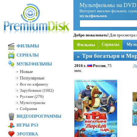
Мультфильмы на DVD 
Интернет магазин фильмов, сериа
мультфильмов
.
Добро пожаловать!
Для просмотра с
Фильмы
Сериалы
Мул
ФИЛЬМЫ
Три богатыря и Мор
СЕРИАЛЫ
МУЛЬТФИЛЬМЫ
2016 г.
Россия
, 75
Д
мин.
Новые
Популярные
Все по алфавиту
Зарубежные (1082)
Русские (279)
Мультсериалы
Собрания
ВИДЕОПРОГРАММЫ
ИГРЫ PS3
ЭРОТИКА