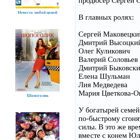
продюсер Сергей С
Невеста любой ценой
В главных ролях:
Сергей Маковецки
Дмитрий Высоцки
Олег Куликович
Валерий Соловьев
Дмитрий Быковск
Елена Шульман
Лия Медведева
Мария Цветкова-О
Шопоголик
У богатырей семей
по-быстрому сгоня
силы. В это же вр
вместе с конем Юл