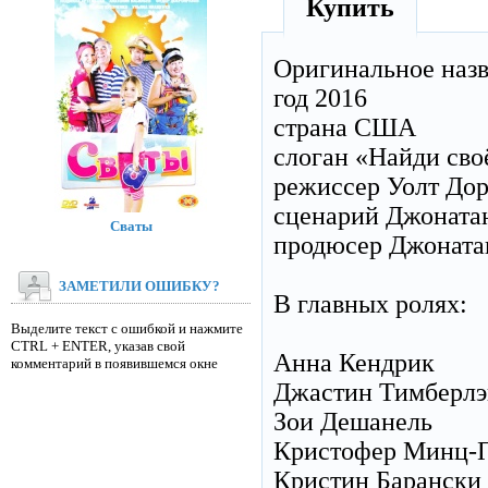
Купить
Оригинальное наз
год 2016
страна США
слоган «Найди сво
режиссер Уолт До
сценарий Джонатан
Сваты
продюсер Джонатан 
ЗАМЕТИЛИ ОШИБКУ?
В главных ролях:
Выделите текст с ошибкой и нажмите
CTRL + ENTER, указав свой
Анна Кендрик
комментарий в появившемся окне
Джастин Тимберлэ
Зои Дешанель
Кристофер Минц-
Кристин Барански