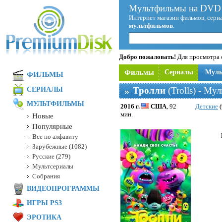
Мультфильмы на DVD 
Интернет магазин фильмов, сериа
мультфильмов
.
Добро пожаловать!
Для просмотра с
Фильмы
Сериалы
Мул
ФИЛЬМЫ
Тролли
(Trolls) - Му
СЕРИАЛЫ
МУЛЬТФИЛЬМЫ
2016 г.
США
, 92
Детские
(
мин.
Новые
Популярные
Все по алфавиту
Зарубежные (1082)
Русские (279)
Мультсериалы
Собрания
ВИДЕОПРОГРАММЫ
ИГРЫ PS3
ЭРОТИКА