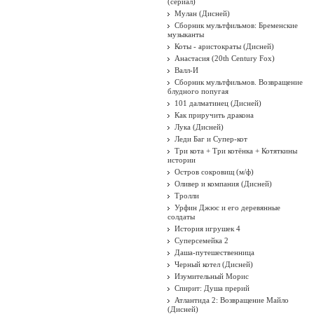
(сериал)
Мулан (Дисней)
Сборник мультфильмов: Бременские
музыканты
Коты - аристократы (Дисней)
Анастасия (20th Century Fox)
Валл-И
Сборник мультфильмов. Возвращение
блудного попугая
101 далматинец (Дисней)
Как приручить дракона
Лука (Дисней)
Леди Баг и Супер-кот
Три кота + Три котёнка + Котяткины
истории
Остров сокровищ (м/ф)
Оливер и компания (Дисней)
Тролли
Урфин Джюс и его деревянные
солдаты
История игрушек 4
Суперсемейка 2
Даша-путешественница
Черный котел (Дисней)
Изумительный Морис
Спирит: Душа прерий
Атлантида 2: Возвращение Майло
(Дисней)