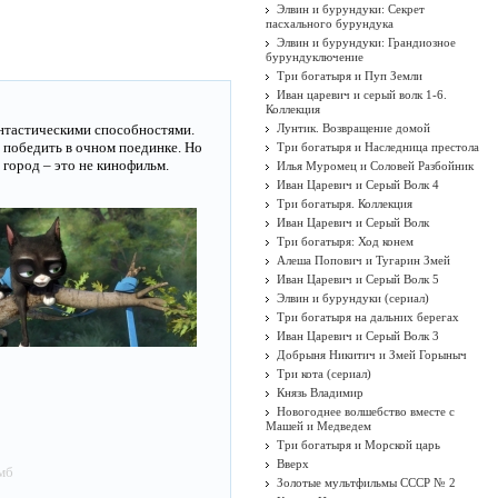
Элвин и бурундуки: Секрет
пасхального бурундука
Элвин и бурундуки: Грандиозное
бурундуключение
Три богатыря и Пуп Земли
Иван царевич и серый волк 1-6.
Коллекция
антастическими способностями.
Лунтик. Возвращение домой
о победить в очном поединке. Но
Три богатыря и Наследница престола
 город – это не кинофильм.
Илья Муромец и Соловей Разбойник
Иван Царевич и Серый Волк 4
Три богатыря. Коллекция
Иван Царевич и Серый Волк
Три богатыря: Ход конем
Алеша Попович и Тугарин Змей
Иван Царевич и Серый Волк 5
Элвин и бурундуки (сериал)
Три богатыря на дальних берегах
Иван Царевич и Серый Волк 3
Добрыня Никитич и Змей Горыныч
Три кота (сериал)
Князь Владимир
Новогоднее волшебство вместе с
Машей и Медведем
Три богатыря и Морской царь
Вверх
 мб
Золотые мультфильмы СССР № 2