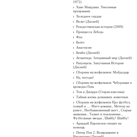
1972)
Хаяо Миядзаки. Унесенные
призраками
Холодное сердце
Вольт (Дисней)
Рождественская история (2009)
Принцесса Лебедь
Феи
Балто
Анастасия
Бемби (Дисней)
Атлантида: Затерянный мир (Дисней)
Рапунцель: Запутанная История
(Дисней)
Сборник мультфильмов: Мойдодыр
Ну, погоди!
Сборник мультфильмов: Чебурашка и
крокодил Гена
Том и Джерри (Старая классика)
Тайная жизнь домашних животных
Сборник мультфильмов Про футбол,
хоккей и ...: Матч-реванш , Метеор на
ринге , Необыкновенный матч , Старые
знакомые , Талант и поклонники ,
Футбольные звезды , Шайбу! Шайбу!
Аркадий Паровозов спешит на
помощь
Питер Пэн 2: Возвращение в
Нетландию (Дисней)