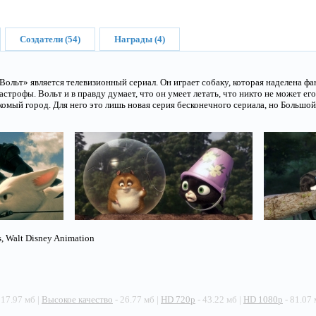
Создатели (54)
Награды (4)
Вольт» является телевизионный сериал. Он играет собаку, которая наделена ф
астрофы. Вольт и в правду думает, что он умеет летать, что никто не может ег
комый город. Для него это лишь новая серия бесконечного сериала, но Большой
s, Walt Disney Animation
 17.97 мб |
Высокое качество
- 26.77 мб |
HD 720p
- 43.22 мб |
HD 1080p
- 81.07