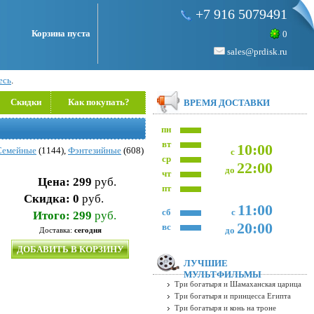
+7 916 5079491
Корзина пуста
0
sales@prdisk.ru
есь
.
Скидки
Как покупать?
ВРЕМЯ ДОСТАВКИ
пн
вт
10:00
Семейные
(1144),
Фэнтезийные
(608)
с
ср
22:00
до
чт
Цена:
299
руб.
пт
Скидка:
0
руб.
11:00
сб
с
Итого:
299
руб.
20:00
вс
до
Доставка:
сегодня
ДОБАВИТЬ В КОРЗИНУ
ЛУЧШИЕ
МУЛЬТФИЛЬМЫ
Три богатыря и Шамаханская царица
Три богатыря и принцесса Египта
Три богатыря и конь на троне