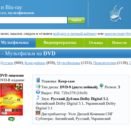
и Blu-ray
алов,
мультфильмов
.
воих заказов, скидок и отзывов
войдите в личный кабинет
или
зарегистрируйт
Мультфильмы
Видеопрограммы
Отзывы
Новости
) - Мультфильм на
DVD
Детские
(969),
Комедийные
(859),
Мультфильмы
(1353),
Приключения
(1139),
DVD лицензия
DVD-R издание
Упаковка:
Keep-case
Тип диска:
DVD-9 (двухслойный)
,
Регион:
5
Видео: PAL 720x576 (16x9)
Звук:
Русский Дубляж Dolby Digital 5.1
,
Английский Dolby Digital 5.1, Украинский Dolby
Digital 5.1
Дистрибьютор: Уолт Дисней Компани СНГ
Субтитры: Английский, Русский, Украинский