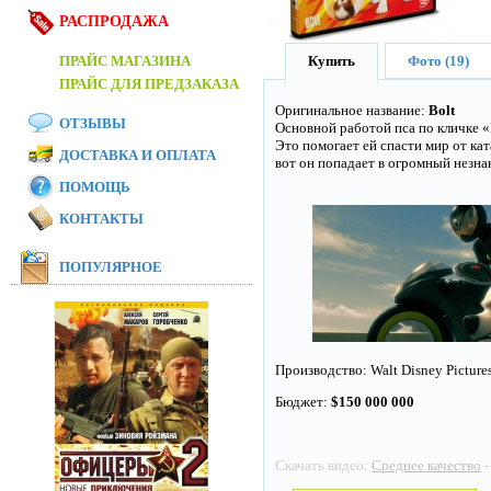
РАСПРОДАЖА
ПРАЙС МАГАЗИНА
Купить
Фото (19)
ПРАЙС ДЛЯ ПРЕДЗАКАЗА
Оригинальное название:
Bolt
ОТЗЫВЫ
Основной работой пса по кличке «
Это помогает ей спасти мир от кат
ДОСТАВКА И ОПЛАТА
вот он попадает в огромный незна
ПОМОЩЬ
КОНТАКТЫ
ПОПУЛЯРНОЕ
Производство: Walt Disney Picture
Бюджет:
$150 000 000
Скачать видео:
Среднее качество
-