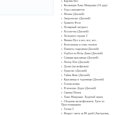
Карлик Нос
Коллекция Хаяо Миядзаки (16 двд)
Гора самоцветов
Моана (Дисней)
Зверополис (Дисней)
Гравити Фолз
Полярный экспресс
Русалочка (Дисней)
Холодное сердце 2
Винни-Пух и все, все, все...
Белоснежка и семь гномов
Планета сокровищ (Дисней)
Горбун из Нотр Дама (Дисней)
Спящая красавица (Дисней)
Питер Пэн (Дисней)
Душа (мультфильм)
Геркулес (Дисней)
Тайна Коко (Дисней)
Красавица и чудовище (Дисней)
Головоломка
В поисках Дори (Дисней)
Свинка Пеппа
Хаяо Миядзаки. Ходячий замок
Сборник мультфильмов: Трое из
Простоквашино
Тачки 3
Вокруг света за 80 дней (Австралия,