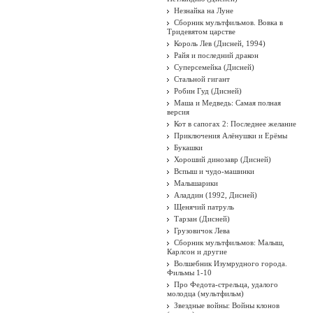
Незнайка на Луне
Сборник мультфильмов. Вовка в
Тридевятом царстве
Король Лев (Дисней, 1994)
Райя и последний дракон
Суперсемейка (Дисней)
Стальной гигант
Робин Гуд (Дисней)
Маша и Медведь: Самая полная
версия
Кот в сапогах 2: Последнее желание
Приключения Алёнушки и Ерёмы
Букашки
Хороший динозавр (Дисней)
Вспыш и чудо-машинки
Малышарики
Аладдин (1992, Дисней)
Щенячий патруль
Тарзан (Дисней)
Грузовичок Лева
Сборник мультфильмов: Малыш,
Карлсон и другие
Волшебник Изумрудного города.
Фильмы 1-10
Про Федота-стрельца, удалого
молодца (мультфильм)
Звездные войны: Войны клонов