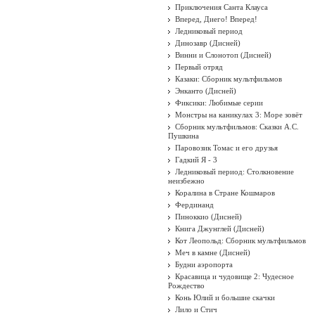
Приключения Санта Клауса
Вперед, Диего! Вперед!
Ледниковый период
Динозавр (Дисней)
Винни и Слонотоп (Дисней)
Первый отряд
Казаки: Сборник мультфильмов
Энканто (Дисней)
Фиксики: Любимые серии
Монстры на каникулах 3: Море зовёт
Сборник мультфильмов: Сказки А.С.
Пушкина
Паровозик Томас и его друзья
Гадкий Я - 3
Ледниковый период: Столкновение
неизбежно
Коралина в Стране Кошмаров
Фердинанд
Пиноккио (Дисней)
Книга Джунглей (Дисней)
Кот Леопольд: Сборник мультфильмов
Меч в камне (Дисней)
Будни аэропорта
Красавица и чудовище 2: Чудесное
Рождество
Конь Юлий и большие скачки
Лило и Стич