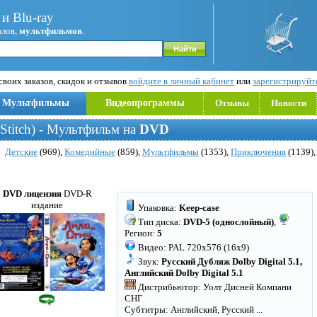
и Blu-ray
алов,
мультфильмов
.
воих заказов, скидок и отзывов
войдите в личный кабинет
или
зарегистрируйт
Мультфильмы
Видеопрограммы
Отзывы
Новости
 Stitch) - Мультфильм на
DVD
Детские
(969),
Комедийные
(859),
Мультфильмы
(1353),
Приключения
(1139)
DVD лицензия
DVD-R
издание
Упаковка:
Keep-case
Тип диска:
DVD-5 (однослойный)
,
Регион:
5
Видео: PAL 720x576 (16x9)
Звук:
Русский Дубляж Dolby Digital 5.1,
Английский Dolby Digital 5.1
Дистрибьютор: Уолт Дисней Компани
СНГ
Субтитры: Английский, Русский
...