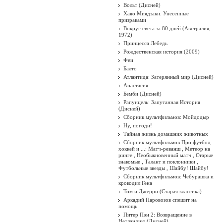
Вольт (Дисней)
Хаяо Миядзаки. Унесенные
призраками
Вокруг света за 80 дней (Австралия,
1972)
Принцесса Лебедь
Рождественская история (2009)
Феи
Балто
Атлантида: Затерянный мир (Дисней)
Анастасия
Бемби (Дисней)
Рапунцель: Запутанная История
(Дисней)
Сборник мультфильмов: Мойдодыр
Ну, погоди!
Тайная жизнь домашних животных
Сборник мультфильмов Про футбол,
хоккей и ...: Матч-реванш , Метеор на
ринге , Необыкновенный матч , Старые
знакомые , Талант и поклонники ,
Футбольные звезды , Шайбу! Шайбу!
Сборник мультфильмов: Чебурашка и
крокодил Гена
Том и Джерри (Старая классика)
Аркадий Паровозов спешит на
помощь
Питер Пэн 2: Возвращение в
Нетландию (Дисней)