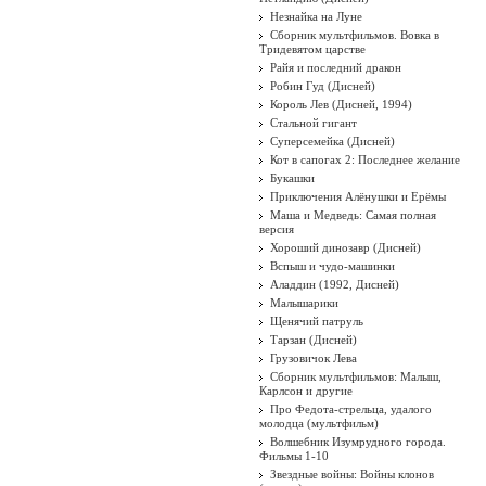
Незнайка на Луне
Сборник мультфильмов. Вовка в
Тридевятом царстве
Райя и последний дракон
Робин Гуд (Дисней)
Король Лев (Дисней, 1994)
Стальной гигант
Суперсемейка (Дисней)
Кот в сапогах 2: Последнее желание
Букашки
Приключения Алёнушки и Ерёмы
Маша и Медведь: Самая полная
версия
Хороший динозавр (Дисней)
Вспыш и чудо-машинки
Аладдин (1992, Дисней)
Малышарики
Щенячий патруль
Тарзан (Дисней)
Грузовичок Лева
Сборник мультфильмов: Малыш,
Карлсон и другие
Про Федота-стрельца, удалого
молодца (мультфильм)
Волшебник Изумрудного города.
Фильмы 1-10
Звездные войны: Войны клонов