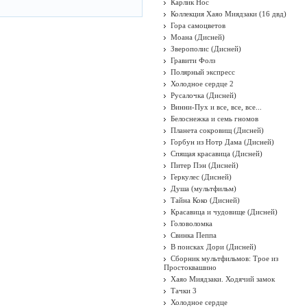
Карлик Нос
Коллекция Хаяо Миядзаки (16 двд)
Гора самоцветов
Моана (Дисней)
Зверополис (Дисней)
Гравити Фолз
Полярный экспресс
Холодное сердце 2
Русалочка (Дисней)
Винни-Пух и все, все, все...
Белоснежка и семь гномов
Планета сокровищ (Дисней)
Горбун из Нотр Дама (Дисней)
Спящая красавица (Дисней)
Питер Пэн (Дисней)
Геркулес (Дисней)
Душа (мультфильм)
Тайна Коко (Дисней)
Красавица и чудовище (Дисней)
Головоломка
Свинка Пеппа
В поисках Дори (Дисней)
Сборник мультфильмов: Трое из
Простоквашино
Хаяо Миядзаки. Ходячий замок
Тачки 3
Холодное сердце