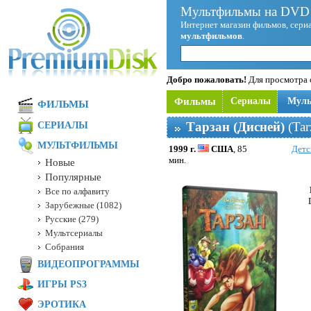
Мультфильмы на DVD 
Интернет магазин фильмов, сериа
мультфильмов
.
Добро пожаловать!
Для просмотра с
Фильмы
Сериалы
Мул
ФИЛЬМЫ
Тарзан (Дисней)
(Tar
СЕРИАЛЫ
МУЛЬТФИЛЬМЫ
1999 г.
США
, 85
Детс
мин.
Новые
Популярные
Все по алфавиту
Зарубежные (1082)
Русские (279)
Мультсериалы
Собрания
ВИДЕОПРОГРАММЫ
ИГРЫ PS3
ЭРОТИКА