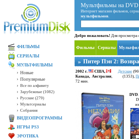
Мультфильмы на DVD 
Интернет магазин фильмов, сериа
мультфильмов
.
Добро пожаловать!
Для просмотра с
ФИЛЬМЫ
Фильмы
Сериалы
Мультфи
СЕРИАЛЫ
Питер Пэн 2: Возвр
МУЛЬТФИЛЬМЫ
2002 г.
США,
Детские
(96
Новые
Канада,
Австралия
,
(1353),
П
Популярные
72 мин.
Все по алфавиту
Зарубежные (1082)
DVD 
Русские (279)
D
Мультсериалы
и
Собрания
ВИДЕОПРОГРАММЫ
ИГРЫ PS3
ЭРОТИКА