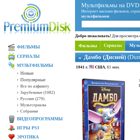
Мультфильмы на DVD 
Интернет магазин фильмов, сериа
мультфильмов
.
Добро пожаловать!
Для просмотра с
Фильмы
Сериалы
Мул
ФИЛЬМЫ
Дамбо (Дисней)
(Dum
СЕРИАЛЫ
МУЛЬТФИЛЬМЫ
1941 г.
США
, 61 мин.
Новые
Популярные
Все по алфавиту
Зарубежные (1082)
Русские (279)
Мультсериалы
Собрания
ВИДЕОПРОГРАММЫ
ИГРЫ PS3
ЭРОТИКА