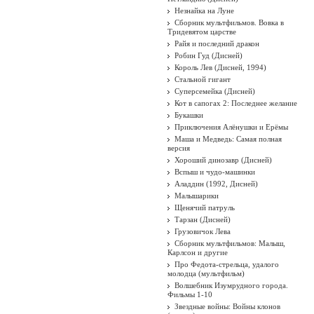
Незнайка на Луне
Сборник мультфильмов. Вовка в
Тридевятом царстве
Райя и последний дракон
Робин Гуд (Дисней)
Король Лев (Дисней, 1994)
Стальной гигант
Суперсемейка (Дисней)
Кот в сапогах 2: Последнее желание
Букашки
Приключения Алёнушки и Ерёмы
Маша и Медведь: Самая полная
версия
Хороший динозавр (Дисней)
Вспыш и чудо-машинки
Аладдин (1992, Дисней)
Малышарики
Щенячий патруль
Тарзан (Дисней)
Грузовичок Лева
Сборник мультфильмов: Малыш,
Карлсон и другие
Про Федота-стрельца, удалого
молодца (мультфильм)
Волшебник Изумрудного города.
Фильмы 1-10
Звездные войны: Войны клонов