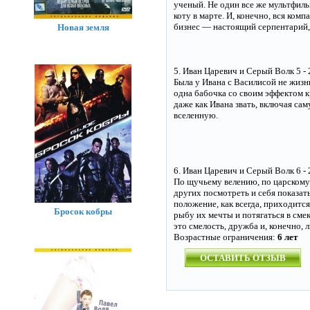
ученый. Не один все же мультфиль
коту в марте. И, конечно, вся ком
бизнес — настоящий серпентарий, 
Новая земля
5. Иван Царевич и Серый Волк 5 - 2
Была у Ивана с Василисой не жизнь,
одна бабочка со своим эффектом 
даже как Ивана звать, включая са
вселенную.
6. Иван Царевич и Серый Волк 6 - 2
По щучьему велению, по царскому
других посмотреть и себя показат
положение, как всегда, приходитс
Бросок кобры
рыбу их мечты и потягаться в сме
это смелость, дружба и, конечно, 
Возрастные ограничения:
6 лет
ОСТАВИТЬ ОТЗЫВ