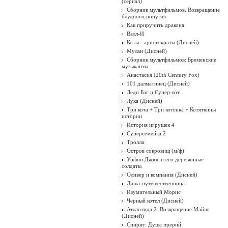
(сериал)
Сборник мультфильмов. Возвращение
блудного попугая
Как приручить дракона
Валл-И
Коты - аристократы (Дисней)
Мулан (Дисней)
Сборник мультфильмов: Бременские
музыканты
Анастасия (20th Century Fox)
101 далматинец (Дисней)
Леди Баг и Супер-кот
Лука (Дисней)
Три кота + Три котёнка + Котяткины
истории
История игрушек 4
Суперсемейка 2
Тролли
Остров сокровищ (м/ф)
Урфин Джюс и его деревянные
солдаты
Оливер и компания (Дисней)
Даша-путешественница
Изумительный Морис
Черный котел (Дисней)
Атлантида 2: Возвращение Майло
(Дисней)
Спирит: Душа прерий