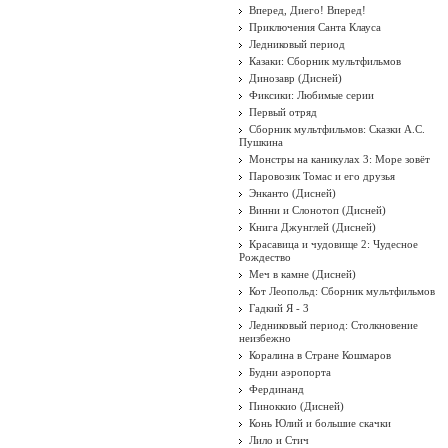
Вперед, Диего! Вперед!
Приключения Санта Клауса
Ледниковый период
Казаки: Сборник мультфильмов
Динозавр (Дисней)
Фиксики: Любимые серии
Первый отряд
Сборник мультфильмов: Сказки А.С.
Пушкина
Монстры на каникулах 3: Море зовёт
Паровозик Томас и его друзья
Энканто (Дисней)
Винни и Слонотоп (Дисней)
Книга Джунглей (Дисней)
Красавица и чудовище 2: Чудесное
Рождество
Меч в камне (Дисней)
Кот Леопольд: Сборник мультфильмов
Гадкий Я - 3
Ледниковый период: Столкновение
неизбежно
Коралина в Стране Кошмаров
Будни аэропорта
Фердинанд
Пиноккио (Дисней)
Конь Юлий и большие скачки
Лило и Стич