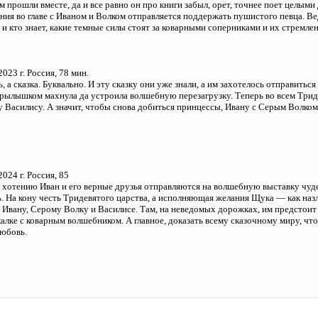
м прошли вместе, да и все равно он про книги забыл, орет, точнее поет целыми
пания во главе с Иваном и Волком отправляется поддержать пушистого певца. В
и кто знает, какие темные силы стоят за коварными соперниками и их стремлен
023 г. Россия, 78 мин.
 а сказка. Буквально. И эту сказку они уже знали, а им захотелось отправиться
крылышком махнула да устроила волшебную перезагрузку. Теперь во всем Трид
му Василису. А значит, чтобы снова добиться принцессы, Ивану с Серым Волко
024 г. Россия, 85
 хотению Иван и его верные друзья отправляются на волшебную выставку чуде
ь. На кону честь Тридевятого царства, а исполняющая желания Щука — как назл
я Ивану, Серому Волку и Василисе. Там, на неведомых дорожках, им предстоит
калке с коварным волшебником. А главное, доказать всему сказочному миру, чт
любовь.