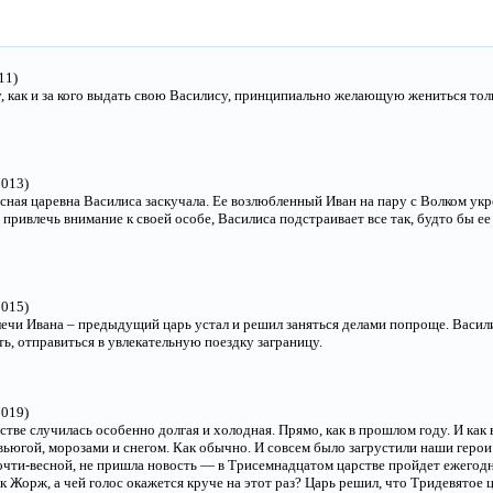
11)
у, как и за кого выдать свою Василису, принципиально желающую жениться то
2013)
асная царевна Василиса заскучала. Ее возлюбленный Иван на пару с Волком у
 привлечь внимание к своей особе, Василиса подстраивает все так, будто бы 
2015)
ечи Ивана – предыдущий царь устал и решил заняться делами попроще. Васили
ть, отправиться в увлекательную поездку заграницу.
2019)
стве случилась особенно долгая и холодная. Прямо, как в прошлом году. И как
вьюгой, морозами и снегом. Как обычно. И совсем было загрустили наши геро
очти-весной, не пришла новость — в Трисемнадцатом царстве пройдет ежегод
 Жорж, а чей голос окажется круче на этот раз? Царь решил, что Тридевятое ц