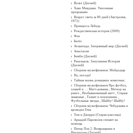
Вольт (Дисней)
Хаяо Миядзаки. Унесенные
призраками
Вокруг света за 80 дней (Австралия,
1972)
Принцесса Лебедь
Рождественская история (2009)
Феи
Балто
Атлантида: Затерянный мир (Дисней)
Анастасия
Бемби (Дисней)
Рапунцель: Запутанная История
(Дисней)
Сборник мультфильмов: Мойдодыр
Ну, погоди!
Тайная жизнь домашних животных
Сборник мультфильмов Про футбол,
хоккей и ...: Матч-реванш , Метеор на
ринге , Необыкновенный матч , Старые
знакомые , Талант и поклонники ,
Футбольные звезды , Шайбу! Шайбу!
Сборник мультфильмов: Чебурашка и
крокодил Гена
Том и Джерри (Старая классика)
Аркадий Паровозов спешит на
помощь
Питер Пэн 2: Возвращение в
Нетландию (Дисней)