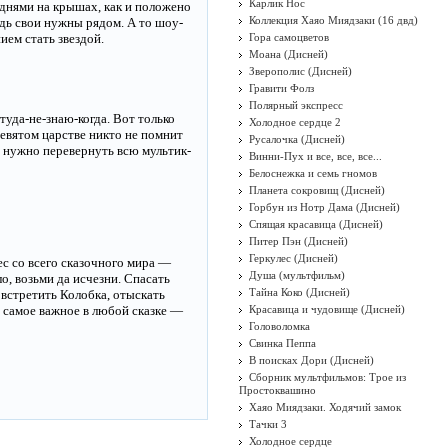
Карлик Нос
 днями на крышах, как и положено
Коллекция Хаяо Миядзаки (16 двд)
едь свои нужны рядом. А то шоу-
ием стать звездой.
Гора самоцветов
Моана (Дисней)
Зверополис (Дисней)
Гравити Фолз
Полярный экспресс
 туда-не-знаю-когда. Вот только
Холодное сердце 2
евятом царстве никто не помнит
Русалочка (Дисней)
м нужно перевернуть всю мультик-
Винни-Пух и все, все, все...
Белоснежка и семь гномов
Планета сокровищ (Дисней)
Горбун из Нотр Дама (Дисней)
Спящая красавица (Дисней)
Питер Пэн (Дисней)
Геркулес (Дисней)
с со всего сказочного мира —
Душа (мультфильм)
о, возьми да исчезни. Спасать
Тайна Коко (Дисней)
 встретить Колобка, отыскать
о самое важное в любой сказке —
Красавица и чудовище (Дисней)
Головоломка
Свинка Пеппа
В поисках Дори (Дисней)
Сборник мультфильмов: Трое из
Простоквашино
Хаяо Миядзаки. Ходячий замок
Тачки 3
Холодное сердце