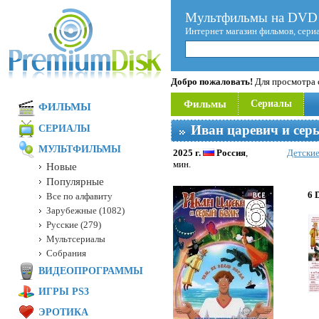
Мультфильмы на DVD 
Интернет магазин фильмов, сери
Добро пожаловать!
Для просмотра с
Фильмы
Сериалы
ФИЛЬМЫ
Иван царевич и сер
СЕРИАЛЫ
МУЛЬТФИЛЬМЫ
2025 г.
Россия
,
Детски
мин.
Новые
Популярные
6 
Все по алфавиту
Зарубежные (1082)
Русские (279)
Мультсериалы
Собрания
ВИДЕОПРОГРАММЫ
ИГРЫ PS3
ЭРОТИКА