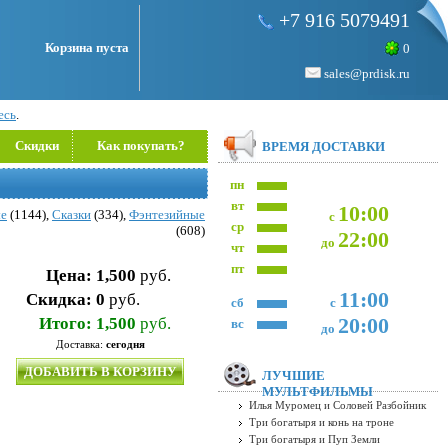
+7 916 5079491
Корзина пуста
0
sales@prdisk.ru
есь
.
Скидки
Как покупать?
ВРЕМЯ ДОСТАВКИ
пн
вт
10:00
е
(1144),
Сказки
(334),
Фэнтезийные
с
ср
(608)
22:00
до
чт
пт
Цена:
1,500
руб.
11:00
Скидка:
0
руб.
сб
с
20:00
Итого:
1,500
руб.
вс
до
Доставка:
сегодня
ДОБАВИТЬ В КОРЗИНУ
ЛУЧШИЕ
МУЛЬТФИЛЬМЫ
Илья Муромец и Соловей Разбойник
Три богатыря и конь на троне
Три богатыря и Пуп Земли