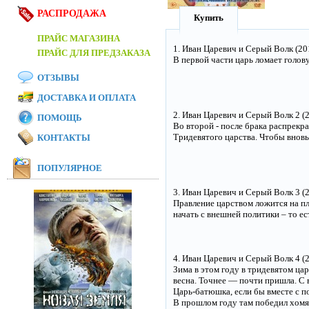
РАСПРОДАЖА
Купить
ПРАЙС МАГАЗИНА
1. Иван Царевич и Серый Волк (20
ПРАЙС ДЛЯ ПРЕДЗАКАЗА
В первой части царь ломает голов
ОТЗЫВЫ
ДОСТАВКА И ОПЛАТА
2. Иван Царевич и Серый Волк 2 (
ПОМОЩЬ
Во второй - после брака распрекр
Тридевятого царства. Чтобы вновь
КОНТАКТЫ
ПОПУЛЯРНОЕ
3. Иван Царевич и Серый Волк 3 (
Правление царством ложится на пл
начать с внешней политики – то ес
4. Иван Царевич и Серый Волк 4 (
Зима в этом году в тридевятом цар
весна. Точнее — почти пришла. С 
Царь-батюшка, если бы вместе с п
В прошлом году там победил хомяк