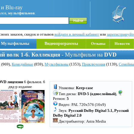
и Blu-ray
алов,
мультфильмов
.
воих заказов, скидок и отзывов
войдите в личный кабинет
или
зарегистрируйт
Мультфильмы
Видеопрограммы
Отзывы
Новости
ый волк 1-6. Коллекция
- Мультфильм на
DVD
е
(969),
Комедийные
(859),
Мультфильмы
(1353),
Приключения
(1139),
Семейны
DVD лицензия
6 фильмов. 6
двд-р издание
Упаковка:
Keep-case
Тип диска:
DVD-5 (однослойный)
,
Регион:
5
Видео: PAL 720x576 (16x9)
Звук:
Русский Dolby Digital 5.1, Русский
Dolby Digital 2.0
Дистрибьютор: Astra Media