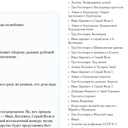
Лунтик. Возвращение домой
Три богатыря и Наследница престола
Элвин и бурундуки: Секрет
пасхального бурундука
Иван Царевич и Серый Волк 4
лько полюбовно.
Элвин и бурундуки: Грандиозное
бурундуключение
Три богатыря. Коллекция
Иван царевич и серый волк 1-6.
Коллекция
Три богатыря и Шамаханская царица
крепляет оборону дальних рубежей
Три богатыря и принцесса Египта
ее похитили…
Иван Царевич и Серый Волк
Три богатыря: Ход конем
Алеша Попович и Тугарин Змей
Иван Царевич и Серый Волк 5
Элвин и бурундуки (сериал)
Три богатыря на дальних берегах
са сразу же решила, что дела надо
Иван Царевич и Серый Волк 3
Добрыня Никитич и Змей Горыныч
Три кота (сериал)
Князь Владимир
Новогоднее волшебство вместе с
Машей и Медведем
 в позапрошлом. Но, вот, пришла
Три богатыря и Морской царь
и — Иван, Василиса, Серый Волк и
Вверх
ный всесказочный конкурс песни.
Золотые мультфильмы СССР № 2
арство будет представлять Кот-