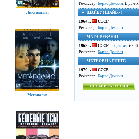
Режисcер:
Борис Дежкин
. В роля
Ликвидация
ШАЙБУ! ШАЙБУ!
1964 г.
СССР
Режисcер:
Борис Дежкин
.
МАТЧ-РЕВАНШ
1968 г.
СССР
Детские
(604)
Режисcер:
Борис Дежкин
.
МЕТЕОР НА РИНГЕ
1970 г.
СССР
Режисcер:
Борис Дежкин
.
ОСТАВИТЬ ОТЗЫВ
Мегаполис