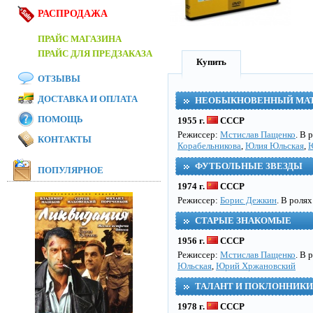
РАСПРОДАЖА
ПРАЙС МАГАЗИНА
ПРАЙС ДЛЯ ПРЕДЗАКАЗА
Купить
ОТЗЫВЫ
ДОСТАВКА И ОПЛАТА
НЕОБЫКНОВЕННЫЙ МА
ПОМОЩЬ
1955 г.
СССР
Режисcер:
Мстислав Пащенко
. В 
КОНТАКТЫ
Корабельникова
,
Юлия Юльская
,
ФУТБОЛЬНЫЕ ЗВЕЗДЫ
ПОПУЛЯРНОЕ
1974 г.
СССР
Режисcер:
Борис Дежкин
. В роля
СТАРЫЕ ЗНАКОМЫЕ
1956 г.
СССР
Режисcер:
Мстислав Пащенко
. В 
Юльская
,
Юрий Хржановский
ТАЛАНТ И ПОКЛОННИКИ
1978 г.
СССР