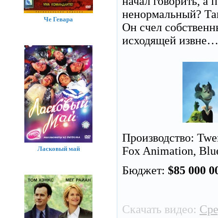
начал говорить, а 
ненормальный? Так
Че Гевара
Он счел собственн
исходящей извне
Производство: Twen
Fox Animation, Blu
Ласковый май
Бюджет:
$85 000 0
Скачать видео:
Сре