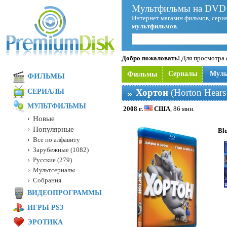
Мультфильмы на DVD 
Интернет магазин фильмов, сериа
мультфильмов
.
Добро пожаловать!
Для просмотра с
Фильмы
Сериалы
Мул
ФИЛЬМЫ
Хортон
(Horton Hears
СЕРИАЛЫ
МУЛЬТФИЛЬМЫ
2008 г.
США
, 86 мин.
Новые
Популярные
Bl
Все по алфавиту
Зарубежные (1082)
Русские (279)
Мультсериалы
Собрания
ВИДЕОПРОГРАММЫ
ИГРЫ PS3
ЭРОТИКА