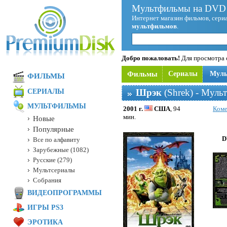
Мультфильмы на DVD 
Интернет магазин фильмов, сериа
мультфильмов
.
Добро пожаловать!
Для просмотра с
Фильмы
Сериалы
Мул
ФИЛЬМЫ
Шрэк
(Shrek) - Муль
СЕРИАЛЫ
МУЛЬТФИЛЬМЫ
2001 г.
США
, 94
Ком
мин.
Новые
Популярные
D
Все по алфавиту
Зарубежные (1082)
Русские (279)
Мультсериалы
Собрания
ВИДЕОПРОГРАММЫ
ИГРЫ PS3
ЭРОТИКА