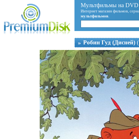
Мультфильмы на DVD 
Интернет магазин фильмов, сериа
мультфильмов
.
Робин Гуд (Дисней)
(