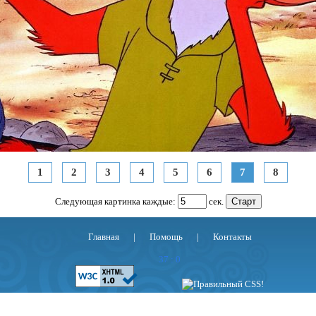
1
2
3
4
5
6
7
8
Следующая картинка каждые:
сек.
Главная
|
Помощь
|
Контакты
37 : 0