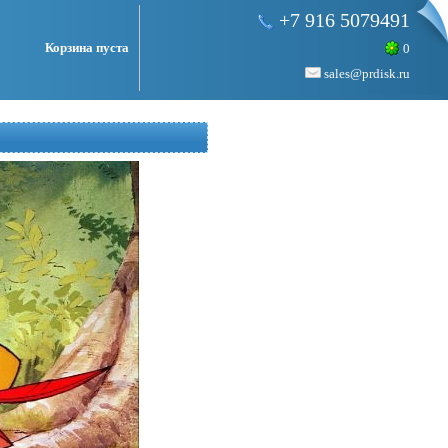
+7 916 5079491
Корзина пуста
0
sales@prdisk.ru