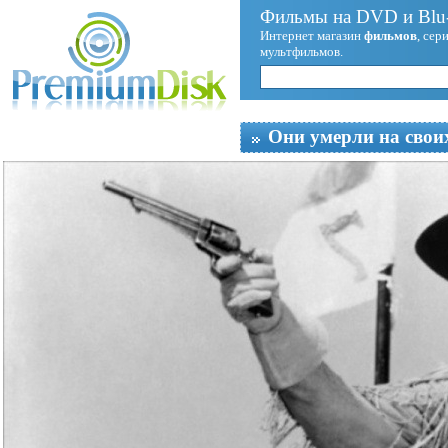
Фильмы на DVD и Blu-
Интернет магазин
фильмов
, сер
мультфильмов.
Они умерли на свои