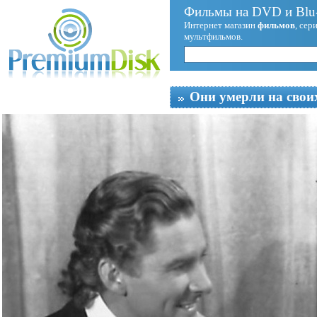
Фильмы на DVD и Blu-
Интернет магазин
фильмов
, сер
мультфильмов.
Они умерли на свои