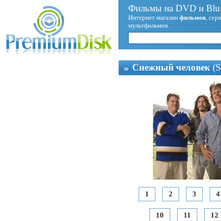
Фильмы на DVD и Blu-
Интернет магазин
фильмов
, сер
мультфильмов.
Снежный человек
(S
1
2
3
4
10
11
12