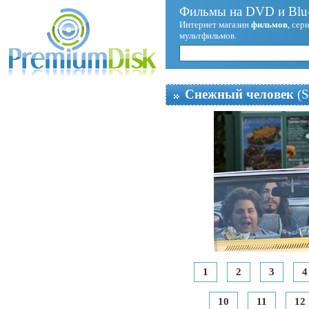
Фильмы на DVD и Blu-
Интернет магазин
фильмов
, сер
мультфильмов.
Снежный человек
(S
1
2
3
4
10
11
12