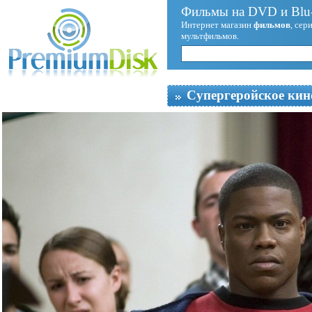
Фильмы на DVD и Blu-
Интернет магазин
фильмов
, сер
мультфильмов.
Супергеройское кин