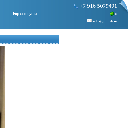
+7 916 5079491
Корзина пуста
0
sales@prdisk.ru