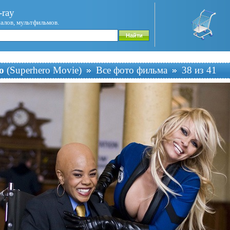
ray
иалов, мультфильмов.
о
(Superhero Movie)
Все фото фильма
38 из 41