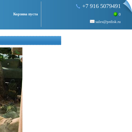
+7 916 5079491
Корзина пуста
0
sales@prdisk.ru