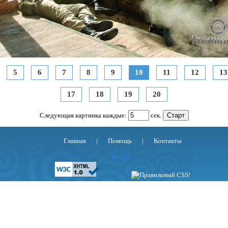
5
6
7
8
9
10
11
12
13
17
18
19
20
Следующая картинка каждые:
сек.
Главная
|
Помощь
|
Контакты
39 : 0.01