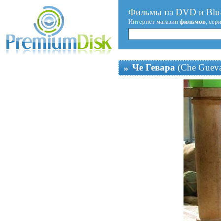
Фильмы на DVD и Blu-
Интернет магазин
фильмов
, сер
Че Гевара
(Che Gueva