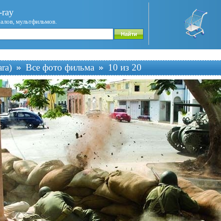
ray
иалов, мультфильмов.
ra)
Все фото фильма
10 из 20