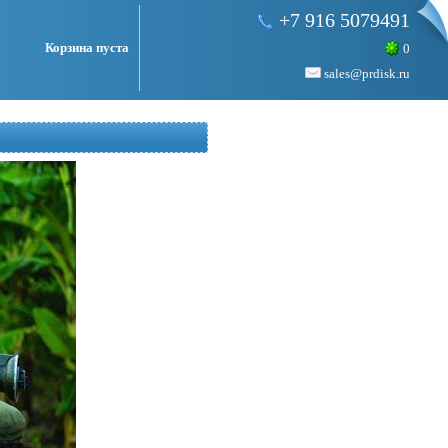
+7 916 5079491
Корзина пуста
0
sales@prdisk.ru