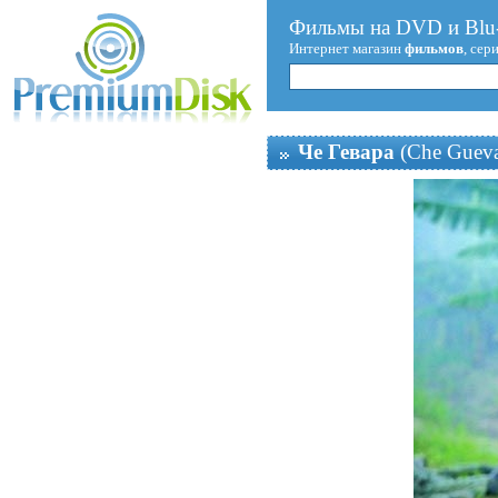
Фильмы на DVD и Blu-
Интернет магазин
фильмов
, сер
Че Гевара
(Che Gueva