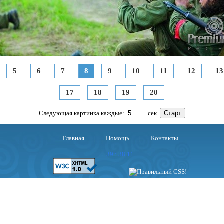
5
6
7
8
9
10
11
12
13
17
18
19
20
Следующая картинка каждые:
сек.
Главная
|
Помощь
|
Контакты
39 : 38.11