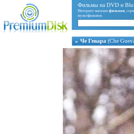
Фильмы на DVD и Blu-
Интернет магазин
фильмов
, сер
мультфильмов.
Че Гевара
(Che Gueva