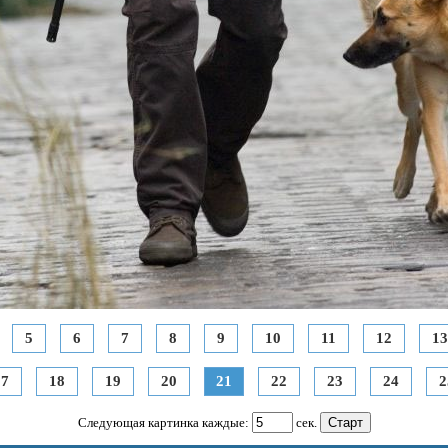
5
6
7
8
9
10
11
12
13
17
18
19
20
21
22
23
24
2
Следующая картинка каждые:
сек.