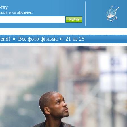
ray
иалов, мультфильмов.
end)
Все фото фильма
21 из 25