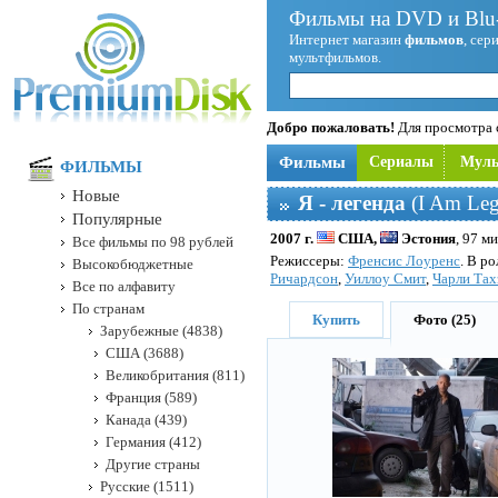
Фильмы на DVD и Blu-
Интернет магазин
фильмов
, сер
мультфильмов.
Добро пожаловать!
Для просмотра с
Фильмы
Сериалы
Мул
ФИЛЬМЫ
Новые
Я - легенда
(I Am Leg
Популярные
2007 г.
США,
Эстония
, 97 ми
Все фильмы по 98 рублей
Режисcеры:
Френсис Лоуренс
. В р
Высокобюджетные
Ричардсон
,
Уиллоу Смит
,
Чарли Тах
Все по алфавиту
По странам
Купить
Фото (25)
Зарубежные (4838)
США (3688)
Великобритания (811)
Франция (589)
Канада (439)
Германия (412)
Другие страны
Русские (1511)