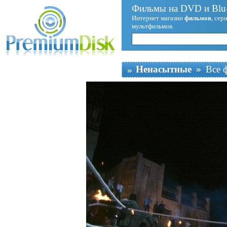
Фильмы на DVD и Blu-
Интернет магазин
фильмов
, сер
мультфильмов.
Ненасытные
Все 