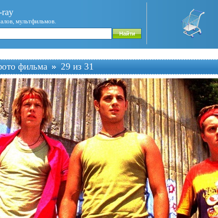
ray
иалов, мультфильмов.
фото фильма
29 из 31