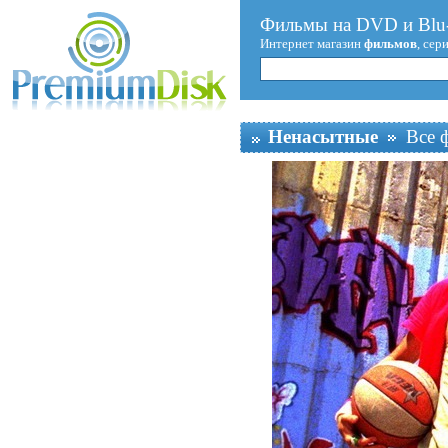
Фильмы на DVD и Blu-
Интернет магазин
фильмов
, сер
Ненасытные
Все 