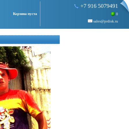
+7 916 5079491
Корзина пуста
0
sales@prdisk.ru