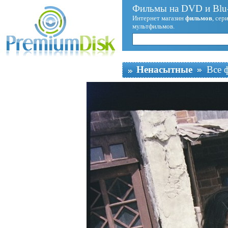
Фильмы на DVD и Blu-
Интернет магазин
фильмов
, сер
мультфильмов.
Ненасытные
Все 