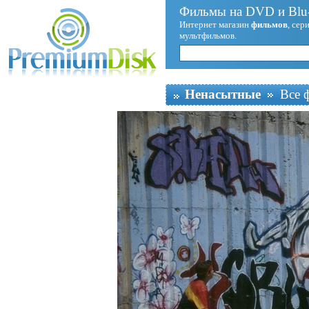
Фильмы на DVD и Blu-
Интернет магазин
фильмов
, сер
мультфильмов.
Ненасытные
Все 