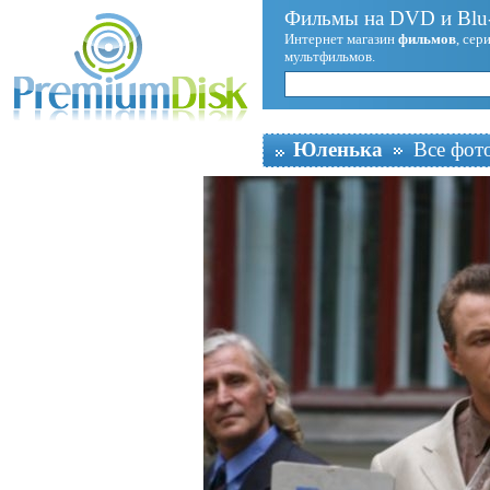
Фильмы на DVD и Blu-
Интернет магазин
фильмов
, сер
мультфильмов.
Юленька
Все фот