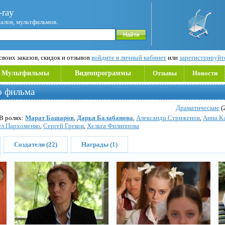
ray
иалов, мультфильмов.
воих заказов, скидок и отзывов
войдите в личный кабинет
или
зарегистрируйт
Мультфильмы
Видеопрограммы
Отзывы
Новости
 фильма
Драматические
(
 В ролях:
Марат Башаров
,
Дарья Балабанова
,
Александр Стриженов
,
Анна К
ел Пархоменко
,
Сергей Греков
,
Хельга Филиппова
Создатели (22)
Награды (1)