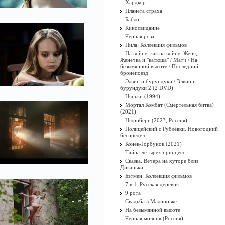
Хардкор
Планета страха
Бабло
Киносвидание
Черная роза
Пила: Коллекция фильмов
На войне, как на войне: Женя,
Женечка и "катюша" / Матч / На
безымянной высоте / Последний
бронепоезд
Элвин и бурундуки / Элвин и
бурундуки 2 (2 DVD)
Няньки (1994)
Мортал Комбат (Смертельная битва)
(2021)
Нюрнберг (2023, Россия)
Полицейский с Рублёвки. Новогодний
беспредел
Конёк-Горбунок (2021)
Тайна четырех принцесс
Сказка. Вечера на хуторе близ
Диканьки
Бэтмен: Коллекция фильмов
7 в 1: Русская деревня
9 рота
Свадьба в Малиновке
На безымянной высоте
Черная молния (Россия)