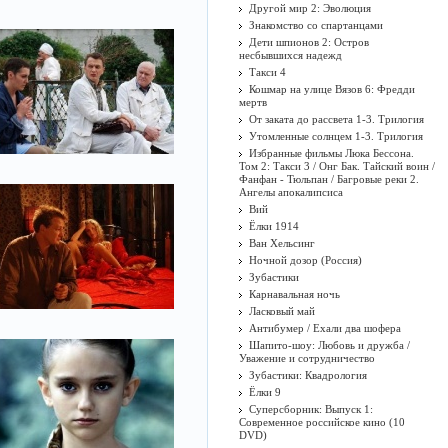
Другой мир 2: Эволюция
Знакомство со спартанцами
Дети шпионов 2: Остров
несбывшихся надежд
Такси 4
Кошмар на улице Вязов 6: Фредди
мертв
От заката до рассвета 1-3. Трилогия
Утомленные солнцем 1-3. Трилогия
Избранные фильмы Люка Бессона.
Том 2: Такси 3 / Онг Бак. Тайский воин /
Фанфан - Тюльпан / Багровые реки 2.
Ангелы апокалипсиса
Вий
Ёлки 1914
Ван Хельсинг
Ночной дозор (Россия)
Зубастики
Карнавальная ночь
Ласковый май
Антибумер / Ехали два шофера
Шапито-шоу: Любовь и дружба /
Уважение и сотрудничество
Зубастики: Квадрология
Ёлки 9
Суперсборник: Выпуск 1:
Современное российское кино (10
DVD)