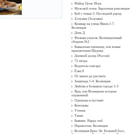
Майор Гром: Игра
Мужской сезон. Бархатная революция
Бой с тенью 3: Последний раунд
Zолушка (Золушка)
Кошмар на улице Вязов 1-7.
Коллекция
День Д
Фильмы ужасов. Коллекционный
сборник №2
Кавказская пленница, или новые
приключения Шурика
Дневной дозор (Россия)
72 метра
Водитель-олигарх
Ёлки 8
От заката до рассвета
Анаконда 1-4. Коллекция
Любовь в большом городе 1-3
Яды, или Всемирная история
отравлений
Однажды в пустыне
Консервы
Ученик
Танки
Бывшие. Happy end
Перевозчик: Коллекция
Коллекция Брюс Ли: Большой босс,