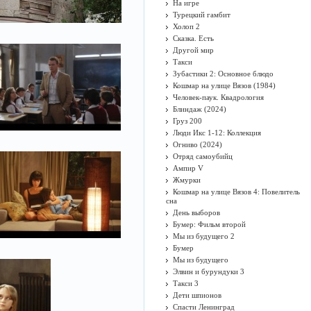
На игре
Турецкий гамбит
Холоп 2
Сказка. Есть
Другой мир
Такси
Зубастики 2: Основное блюдо
Кошмар на улице Вязов (1984)
Человек-паук. Квадрология
Блиндаж (2024)
Груз 200
Люди Икс 1-12: Коллекция
Огниво (2024)
Отряд самоубийц
Ампир V
Жмурки
Кошмар на улице Вязов 4: Повелитель
сна
День выборов
Бумер: Фильм второй
Мы из будущего 2
Бумер
Мы из будущего
Элвин и бурундуки 3
Такси 3
Дети шпионов
Спасти Ленинград