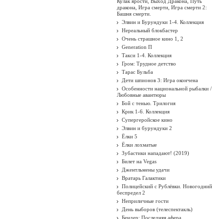
Кулак ярости, Выход Дракона, Путь
дракона, Игра смерти, Игра смерти 2:
Башня смерти.
Элвин и Бурундуки 1-4. Коллекция
Нереальный блокбастер
Очень страшное кино 1, 2
Generation П
Такси 1-4. Коллекция
Гром: Трудное детство
Тарас Бульба
Дети шпионов 3: Игра окончена
Особенности национальной рыбалки /
Любовные авантюры
Бой с тенью. Трилогия
Крик 1-6. Коллекция
Супергеройское кино
Элвин и бурундуки 2
Ёлки 5
Ёлки лохматые
Зубастики нападают! (2019)
Билет на Vegas
Джентльмены удачи
Вратарь Галактики
Полицейский с Рублёвки. Новогодний
беспредел 2
Неприличные гости
День выборов (телеспектакль)
Бендер: Последняя афера