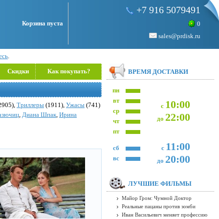
+7 916 5079491
Корзина пуста
0
sales@prdisk.ru
есь
.
Скидки
Как покупать?
ВРЕМЯ ДОСТАВКИ
пн
вт
10:00
2905),
Триллеры
(1911),
Ужасы
(741)
с
ср
азючиц
,
Диана Шпак
,
Ирина
22:00
до
чт
пт
11:00
сб
с
20:00
вс
до
ЛУЧШИЕ ФИЛЬМЫ
Майор Гром: Чумной Доктор
Реальные пацаны против зомби
Иван Васильевич меняет профессию