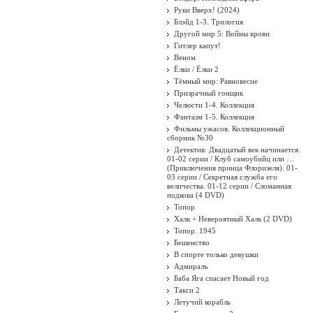
Руки Вверх! (2024)
Блэйд 1-3. Трилогия
Другой мир 5: Войны крови
Гитлер капут!
Веном
Ёлки / Ёлки 2
Тёмный мир: Равновесие
Призрачный гонщик
Челюсти 1-4. Коллекция
Фантазм 1-5. Коллекция
Фильмы ужасов. Коллекционный
сборник №30
Детектив: Двадцатый век начинается.
01-02 серии / Клуб самоубийц или …
(Приключения принца Флоризеля). 01-
03 серии / Секретная служба его
величества. 01-12 серии / Сломанная
подкова (4 DVD)
Топор
Халк + Невероятный Халк (2 DVD)
Топор. 1945
Бешенство
В спорте только девушки
Адмиралъ
Баба Яга спасает Новый год
Такси 2
Летучий корабль