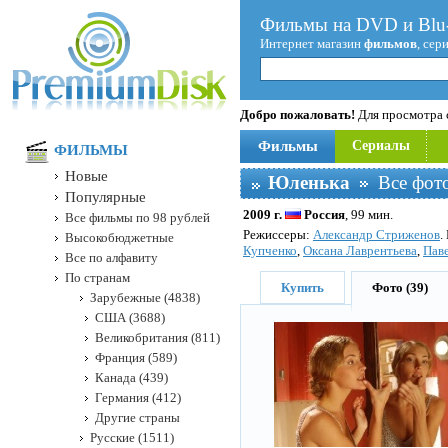
Фильмы на DVD и Blu-
Интернет магазин
фильмов
, сер
Добро пожаловать!
Для просмотра с
Фильмы
Сериалы
ФИЛЬМЫ
Новые
Юленька
Все фото
Популярные
2009 г.
Россия
, 99 мин.
Все фильмы по 98 рублей
Режисcеры:
Александр Стриженов
.
Высокобюджетные
Купченко
,
Оксана Лаврентьева
,
Пав
Все по алфавиту
По странам
Купить
Фото (39)
Зарубежные (4838)
США (3688)
Великобритания (811)
Франция (589)
Канада (439)
Германия (412)
Другие страны
Русские (1511)