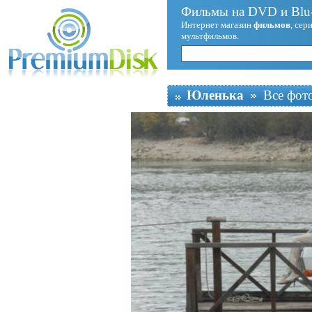
Фильмы на DVD и Blu-
Интернет магазин
фильмов
, сер
мультфильмов.
Юленька
Все фот