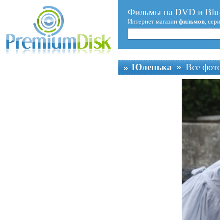
Фильмы на DVD и Blu-
Интернет магазин
фильмов
, сер
Юленька
Все фот