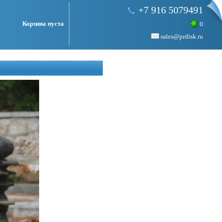
+7 916 5079491
Корзина пуста
0
sales@prdisk.ru