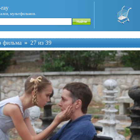
ray
иалов, мультфильмов.
о фильма
27 из 39