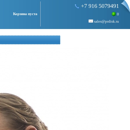
+7 916 5079491
Корзина пуста
0
sales@prdisk.ru