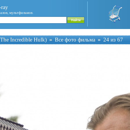
ray
иалов, мультфильмов.
The Incredible Hulk)
Все фото фильма
24 из 67