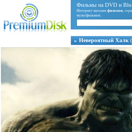
Фильмы на DVD и Blu-
Интернет магазин
фильмов
, сер
мультфильмов.
Невероятный Халк
(