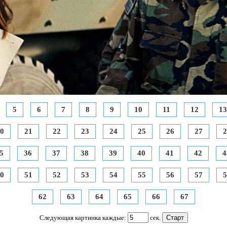
5
6
7
8
9
10
11
12
13
0
21
22
23
24
25
26
27
2
5
36
37
38
39
40
41
42
4
0
51
52
53
54
55
56
57
5
62
63
64
65
66
67
Следующая картинка каждые:
сек.