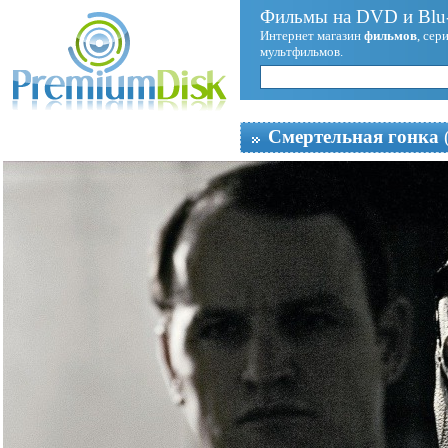
Фильмы на DVD и Blu-
Интернет магазин
фильмов
, сер
мультфильмов.
Смертельная гонка
(