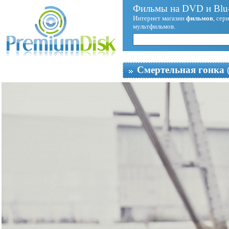
Фильмы на DVD и Blu-
Интернет магазин
фильмов
, сер
мультфильмов.
Смертельная гонка
(