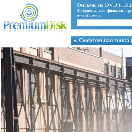
Фильмы на DVD и Blu-
Интернет магазин
фильмов
, сер
мультфильмов.
Смертельная гонка
(