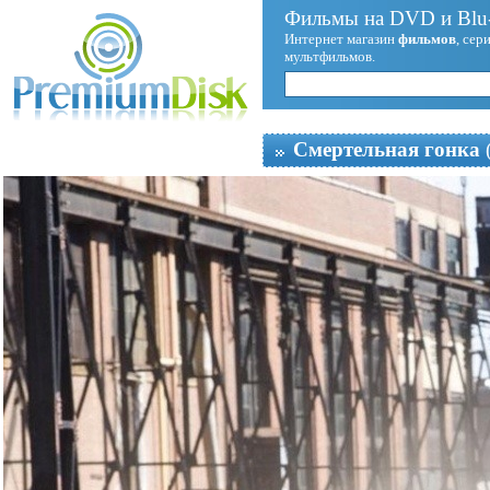
Фильмы на DVD и Blu-
Интернет магазин
фильмов
, сер
мультфильмов.
Смертельная гонка
(