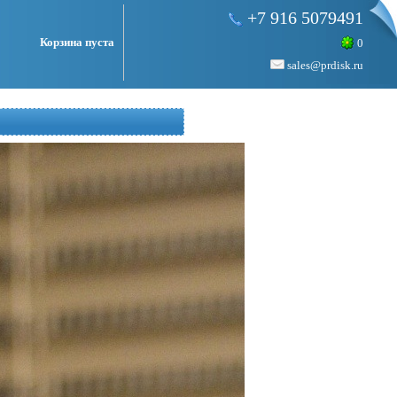
+7 916 5079491
Корзина пуста
0
sales@prdisk.ru