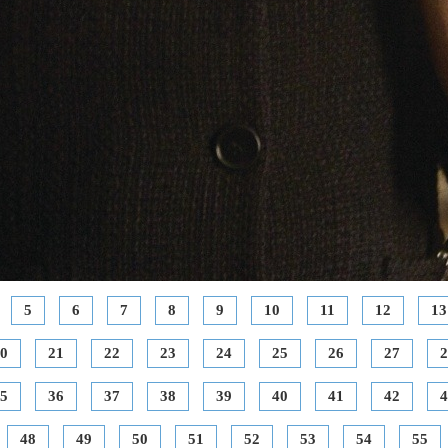
5
6
7
8
9
10
11
12
13
0
21
22
23
24
25
26
27
2
5
36
37
38
39
40
41
42
4
48
49
50
51
52
53
54
55