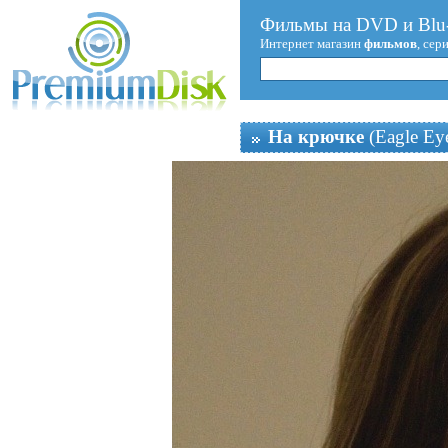
Фильмы на DVD и Blu-
Интернет магазин
фильмов
, сер
На крючке
(Eagle Ey