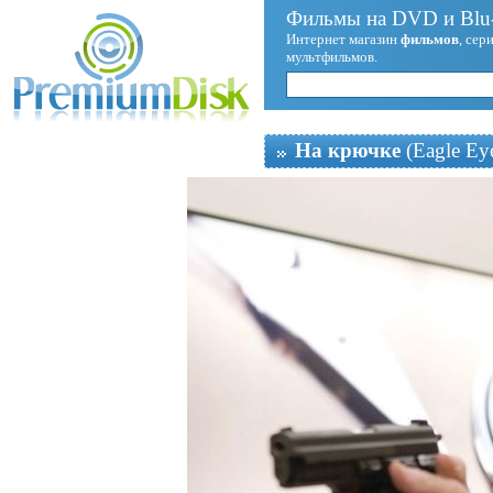
Фильмы на DVD и Blu-
Интернет магазин
фильмов
, сер
мультфильмов.
На крючке
(Eagle Ey