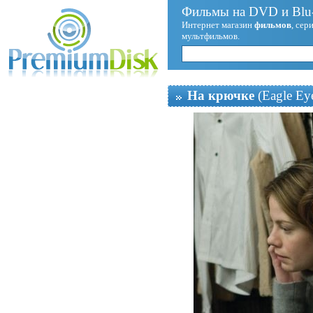
Фильмы на DVD и Blu-
Интернет магазин
фильмов
, сер
мультфильмов.
На крючке
(Eagle Ey