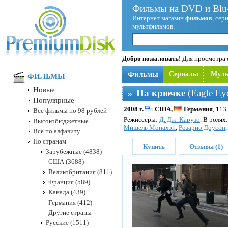
Фильмы на DVD и Blu-
Интернет магазин
фильмов
, сер
мультфильмов.
Добро пожаловать!
Для просмотра с
Фильмы
Сериалы
Мул
ФИЛЬМЫ
Новые
На крючке
(Eagle Ey
Популярные
2008 г.
США,
Германия
, 113
Все фильмы по 98 рублей
Режисcеры:
Д. Дж. Карузо
. В ролях
Высокобюджетные
Мишель Монахэн
,
Розарио Доусон
Все по алфавиту
По странам
Купить
Отзывы (1)
Зарубежные (4838)
США (3688)
Великобритания (811)
Франция (589)
Канада (439)
Германия (412)
Другие страны
Русские (1511)