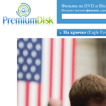
Фильмы на DVD и Blu-
Интернет магазин
фильмов
, сер
На крючке
(Eagle Ey