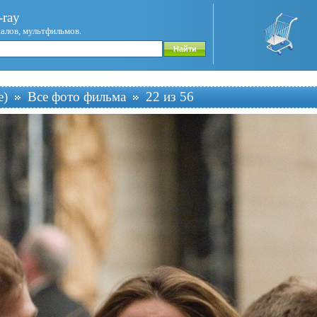
ray
иалов, мультфильмов.
e)
Все фото фильма
22 из 56