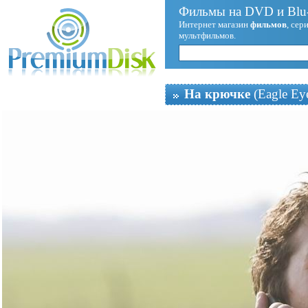
Фильмы на DVD и Blu-
Интернет магазин
фильмов
, сер
мультфильмов.
На крючке
(Eagle Ey