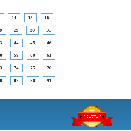
14
15
16
8
29
30
31
3
44
45
46
8
59
60
61
3
74
75
76
8
89
90
91