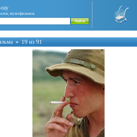
ray
иалов, мультфильмов.
ильма
19 из 91