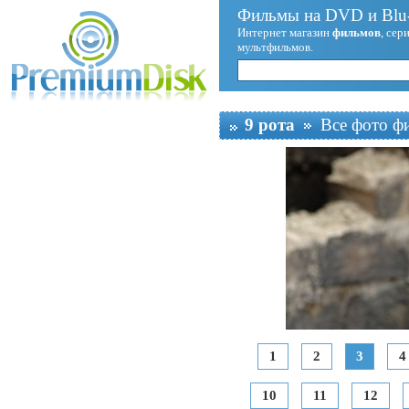
Фильмы на DVD и Blu-
Интернет магазин
фильмов
, сер
мультфильмов.
9 рота
Все фото ф
1
2
3
4
10
11
12