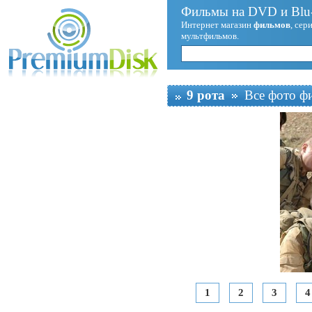
Фильмы на DVD и Blu-
Интернет магазин
фильмов
, сер
мультфильмов.
9 рота
Все фото ф
1
2
3
4