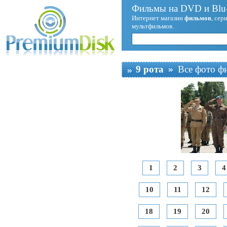
Фильмы на DVD и Blu-
Интернет магазин
фильмов
, сер
мультфильмов.
9 рота
Все фото ф
1
2
3
4
10
11
12
18
19
20